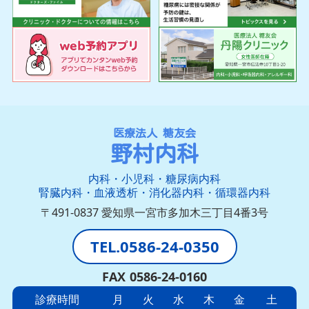
医療法人 糖友会
野村内科
内科・小児科・糖尿病内科
腎臓内科・血液透析・消化器内科・循環器内科
〒491-0837 愛知県一宮市多加木三丁目4番3号
0586-24-0350
0586-24-0160
診療時間
月
火
水
木
金
土